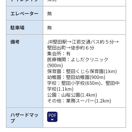
エレベーター
無
駐車場
無
備考
JR堅田駅→江若交通バス約５分→
堅田出町→徒歩約６分
集会所：有
医療機関：よしだクリニック
(900m)
保育園：堅田くじら保育園(1km)
幼稚園：堅田幼稚園(900m)
学校：堅田小学校(650m)、堅田中
学校(1.1km)
公園：山桜公園(1.4km)
その他：業務スーパー(1.2km)
ハザードマッ
PDF
プ